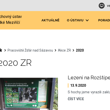
v
chovný ústav
AKTUÁLNĚ
O ÚSTAVU
PORAD
lké Meziříčí
Pracoviště Žďár nad Sázavou
Akce ZR
2020
2020 ZR
Lezení na Rozštíp
13.9.2020
S hochy jsme vyrazili zaléz
ČÍST VÍCE