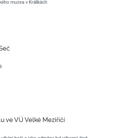
kého muzea v Králíkách.
 Seč
ě.
lu ve VÚ Velké Meziříčí
é utkání hoši a jako odměna byl výborný dort.