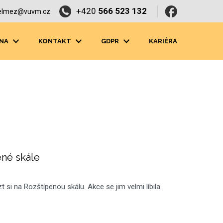
+420
566 523 132
elmez@vuvm.cz
NA
KONTAKT
GDPR
KARIÉRA
ené skále
t si na Rozštípenou skálu. Akce se jim velmi líbila.