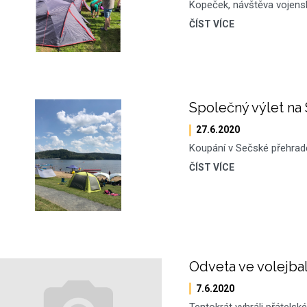
Kopeček, návštěva vojens
ČÍST VÍCE
Společný výlet na
27.6.2020
Koupání v Sečské přehrad
ČÍST VÍCE
Odveta ve volejba
7.6.2020
Tentokrát vyhráli přátelsk