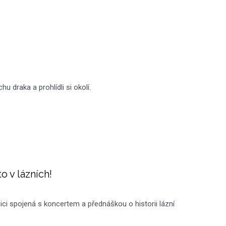
hu draka a prohlídli si okolí.
to v lázních!
ici spojená s koncertem a přednáškou o historii lázní