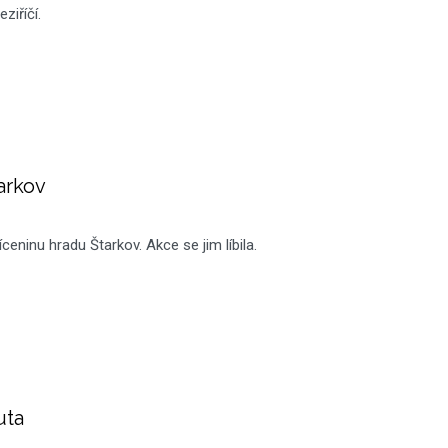
ziříčí.
arkov
íceninu hradu Štarkov. Akce se jim líbila.
uta