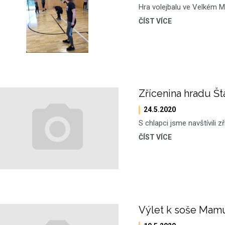
Hra volejbalu ve Velkém Me
ČÍST VÍCE
Zřícenina hradu Št
24.5.2020
S chlapci jsme navštívili zř
ČÍST VÍCE
Výlet k soše Mam