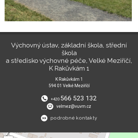
Výchovný ústav, základní škola, střední
škola
a středisko výchovné péče, Velké Meziříčí,
K Rakůvkám 1
K Rakůvkám 1
594 01 Velké Meziříčí
566 523 132
+420
velmez@vuvm.cz
podrobné kontakty