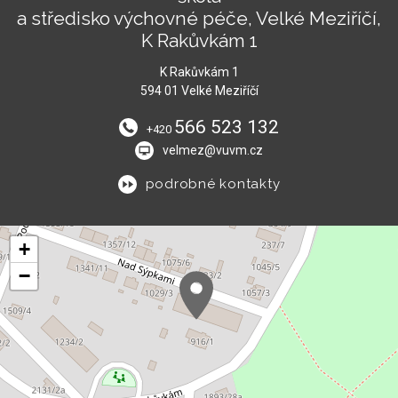
a středisko výchovné péče, Velké Meziříčí,
K Rakůvkám 1
K Rakůvkám 1
594 01 Velké Meziříčí
566 523 132
+420
velmez@vuvm.cz
podrobné kontakty
+
−