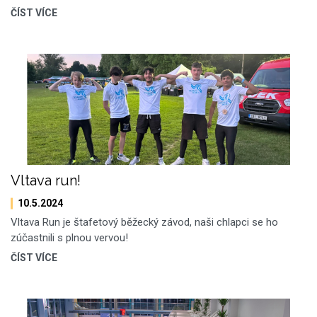
ČÍST VÍCE
Vltava run!
10.5.2024
Vltava Run je štafetový běžecký závod, naši chlapci se ho
zúčastnili s plnou vervou!
ČÍST VÍCE