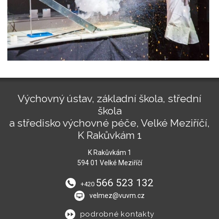
Výchovný ústav, základní škola, střední
škola
a středisko výchovné péče, Velké Meziříčí,
K Rakůvkám 1
K Rakůvkám 1
594 01 Velké Meziříčí
566 523 132
+420
velmez@vuvm.cz
podrobné kontakty