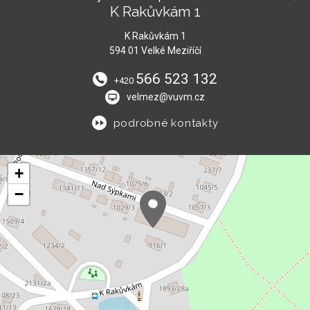
K Rakůvkám 1
K Rakůvkám 1
594 01 Velké Meziříčí
566 523 132
+420
velmez@vuvm.cz
podrobné kontakty
+
−