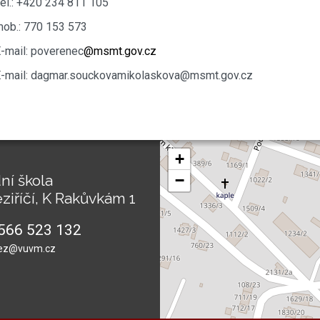
el.: +420 234 811 105
ob.: 770 153 573
-mail: poverenec
@msmt.gov.cz
-mail: dagmar.souckovamikolaskova@msmt.gov.cz
+
ní škola
−
ziříčí, K Rakůvkám 1
566 523 132
ez@vuvm.cz