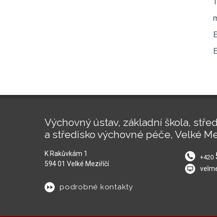
T
m
E
E
Výchovný ústav, základní škola, střed
a středisko výchovné péče, Velké Me
K Rakůvkám 1
+420
594 01 Velké Meziříčí
velm
podrobné kontakty