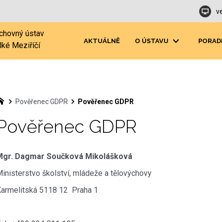
v
chovný ústav
AKTUÁLNĚ
O ÚSTAVU
PORAD
lké Meziříčí
Pověřenec GDPR
Pověřenec GDPR
Pověřenec GDPR
Mgr. Dagmar Součková Mikolášková
inisterstvo školství, mládeže a tělovýchovy
armelitská 5118 12 Praha 1