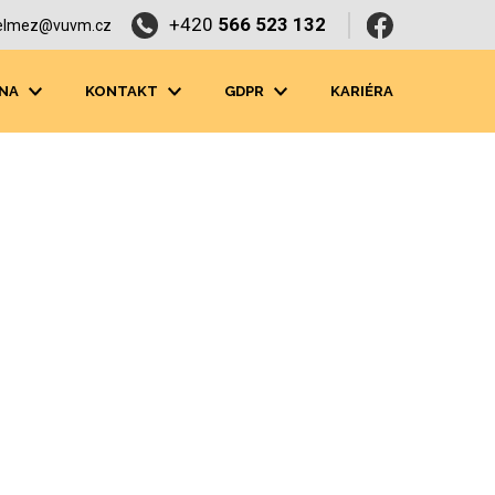
+420
566 523 132
elmez@vuvm.cz
NA
KONTAKT
GDPR
KARIÉRA