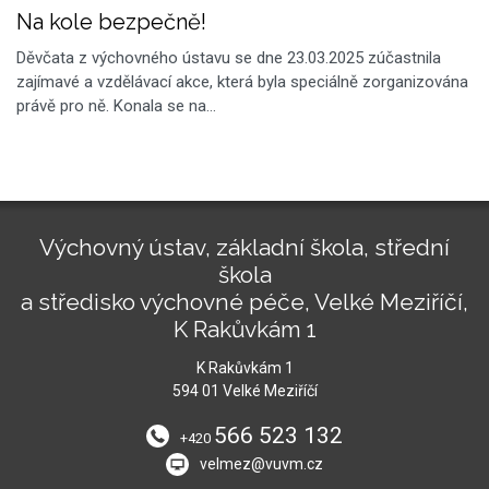
Na kole bezpečně!
Děvčata z výchovného ústavu se dne 23.03.2025 zúčastnila
zajímavé a vzdělávací akce, která byla speciálně zorganizována
právě pro ně. Konala se na…
Výchovný ústav, základní škola, střední
škola
a středisko výchovné péče, Velké Meziříčí,
K Rakůvkám 1
K Rakůvkám 1
594 01 Velké Meziříčí
566 523 132
+420
velmez@vuvm.cz