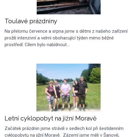
Toulavé prázdniny
Na přelomu července a srpna jsme s dětmi z našeho zařízení
prožili intenzivní a velmi obohacující týden mimo běžné
prostředí. Cílem bylo nabídnout…
Letní cyklopobyt na jižní Moravě
Začátek prázdnin jsme strávili v sedlech kol při šestidenním
cyklopobytu na jižní Moravě. Zázemí jsme měli v Šanově,