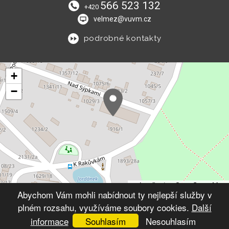
566 523 132
+420
velmez@vuvm.cz
podrobné kontakty
+
−
Leaflet
|
© OpenStreetMap
Abychom Vám mohli nabídnout ty nejlepší služby v
plném rozsahu, využíváme soubory cookies.
Další
© 2026 Výchovný ústav Velké Meziříčí
VYTVOŘIL XART.CZ
informace
Souhlasím
Nesouhlasím