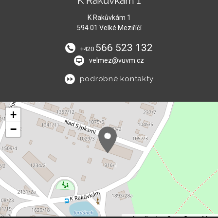
K Rakůvkám 1
K Rakůvkám 1
594 01 Velké Meziříčí
566 523 132
+420
velmez@vuvm.cz
podrobné kontakty
+
−