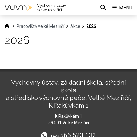
Výchovný ústav
MENU
Velké Meziříčí
Pracoviště Velké Meziříčí
Akce
2026
2026
Výchovný ústav, základní škola, střední
škola
a středisko výchovné péče, Velké Meziříčí,
K Rakůvkám 1
K Rakůvkám 1
594 01 Velké Meziříčí
566 523 132
+420