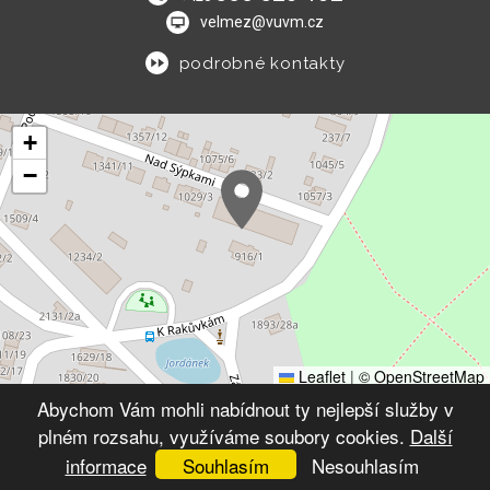
velmez@vuvm.cz
podrobné kontakty
+
−
Leaflet
|
© OpenStreetMap
Abychom Vám mohli nabídnout ty nejlepší služby v
© 2026 Výchovný ústav Velké Meziříčí
plném rozsahu, využíváme soubory cookies.
Další
VYTVOŘIL XART.CZ
informace
Souhlasím
Nesouhlasím