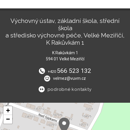
Výchovný ústav, základní škola, střední
škola
a středisko výchovné péče, Velké Meziříčí,
K Rakůvkám 1
K Rakůvkám 1
594 01 Velké Meziříčí
566 523 132
+420
velmez@vuvm.cz
podrobné kontakty
+
−