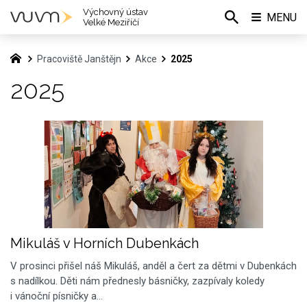
Výchovný ústav
MENU
Velké Meziříčí
Pracoviště Janštějn
Akce
2025
2025
Mikuláš v Horních Dubenkách
V prosinci přišel náš Mikuláš, anděl a čert za dětmi v Dubenkách
s nadílkou. Děti nám přednesly básničky, zazpívaly koledy
i vánoční písničky a…