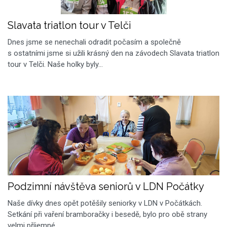
Slavata triatlon tour v Telči
Dnes jsme se nenechali odradit počasím a společně
s ostatními jsme si užili krásný den na závodech Slavata triatlon
tour v Telči. Naše holky byly…
Podzimní návštěva seniorů v LDN Počátky
Naše dívky dnes opět potěšily seniorky v LDN v Počátkách.
Setkání při vaření bramboračky i besedě, bylo pro obě strany
velmi příjemné.