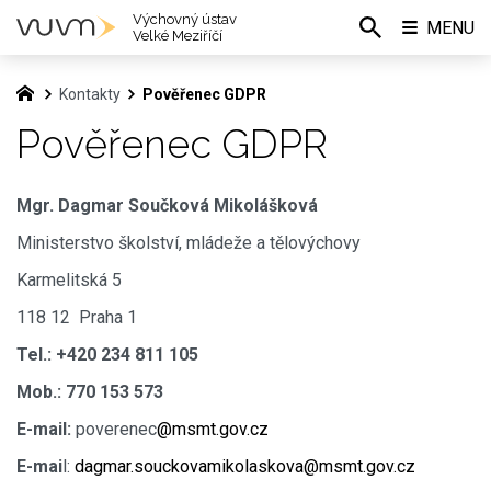
Výchovný ústav
MENU
Velké Meziříčí
Kontakty
Pověřenec GDPR
Pověřenec GDPR
Mgr. Dagmar Součková Mikolášková
Ministerstvo školství, mládeže a tělovýchovy
Karmelitská 5
118 12 Praha 1
Tel.: +420 234 811 105
Mob.: 770 153 573
E-mail:
poverenec
@msmt.gov.cz
E-mai
l:
dagmar.souckovamikolaskova@msmt.gov.cz