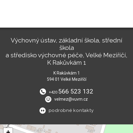
Výchovný ústav, základní škola, střední
škola
a středisko výchovné péče, Velké Meziříčí,
K Rakůvkám 1
K Rakůvkám 1
594 01 Velké Meziříčí
566 523 132
+420
velmez@vuvm.cz
podrobné kontakty
+