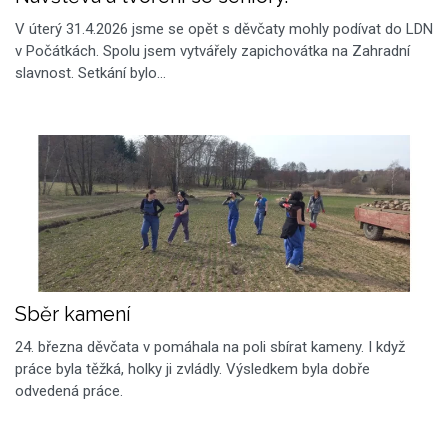
V úterý 31.4.2026 jsme se opět s děvčaty mohly podívat do LDN
v Počátkách. Spolu jsem vytvářely zapichovátka na Zahradní
slavnost. Setkání bylo…
Sběr kamení
24. března děvčata v pomáhala na poli sbírat kameny. I když
práce byla těžká, holky ji zvládly. Výsledkem byla dobře
odvedená práce.