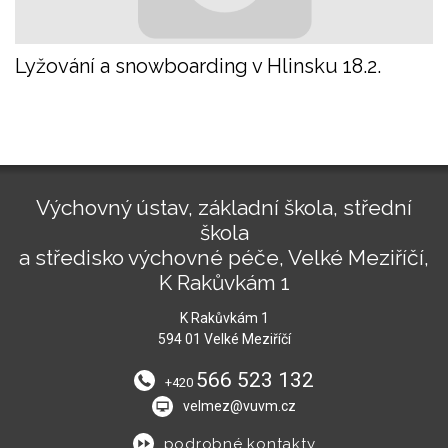
Lyžování a snowboarding v Hlinsku 18.2.
Výchovný ústav, základní škola, střední
škola
a středisko výchovné péče, Velké Meziříčí,
K Rakůvkám 1
K Rakůvkám 1
594 01 Velké Meziříčí
566 523 132
+420
velmez@vuvm.cz
podrobné kontakty