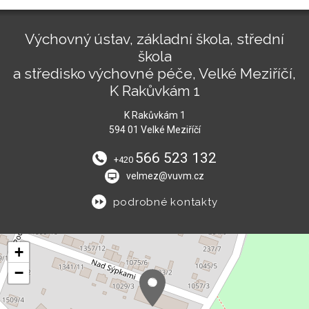
Výchovný ústav, základní škola, střední
škola
a středisko výchovné péče, Velké Meziříčí,
K Rakůvkám 1
K Rakůvkám 1
594 01 Velké Meziříčí
566 523 132
+420
velmez@vuvm.cz
podrobné kontakty
+
−