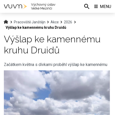
Výchovný ústav
MENU
Velké Meziříčí
Pracoviště Janštějn
Akce
2026
Výšlap ke kamennému kruhu Druidů
Výšlap ke kamennému
kruhu Druidů
Začátkem května s
dívkami proběhl výšlap ke kamennému