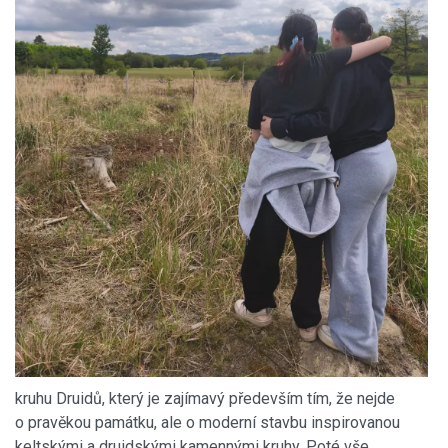
kruhu Druidů, který je zajímavý především tím, že nejde
o pravěkou památku, ale o moderní stavbu inspirovanou
keltskými a druidskými kamennými kruhy. Poté vše