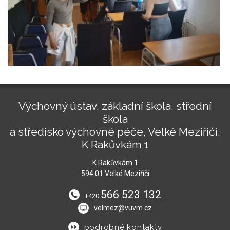
Výchovný ústav, základní škola, střední
škola
a středisko výchovné péče, Velké Meziříčí,
K Rakůvkám 1
K Rakůvkám 1
594 01 Velké Meziříčí
566 523 132
+420
velmez@vuvm.cz
podrobné kontakty