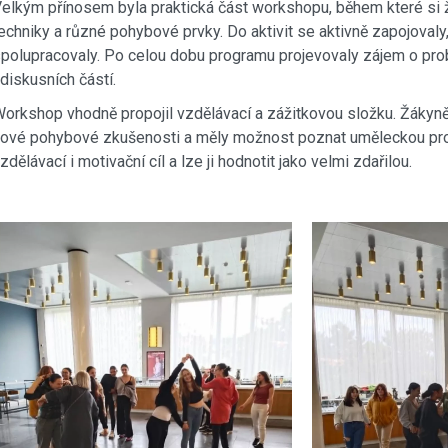
elkým přínosem byla praktická část workshopu, během které si 
echniky a různé pohybové prvky. Do aktivit se aktivně zapojovaly
polupracovaly. Po celou dobu programu projevovaly zájem o prob
 diskusních částí.
orkshop vhodně propojil vzdělávací a zážitkovou složku. Žákyně s
ové pohybové zkušenosti a měly možnost poznat uměleckou profe
zdělávací i motivační cíl a lze ji hodnotit jako velmi zdařilou.