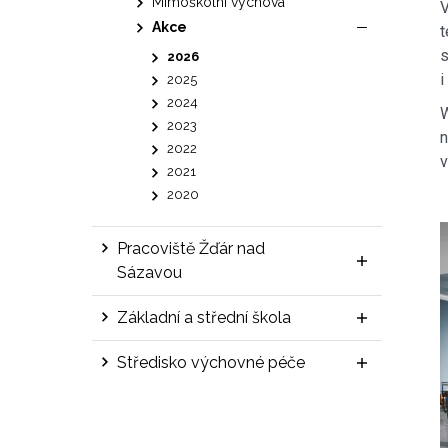
Mimoškolní výchova
V
Akce
t
s
2026
i
2025
2024
W
2023
n
2022
v
2021
2020
Pracoviště Žďár nad
Sázavou
Základní a střední škola
Středisko výchovné péče