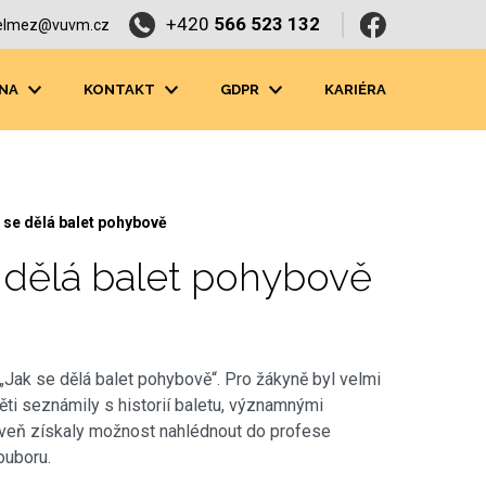
+420
566 523 132
elmez@vuvm.cz
NA
KONTAKT
GDPR
KARIÉRA
 se dělá balet pohybově
e dělá balet pohybově
Jak se dělá balet pohybově“. Pro žákyně byl velmi
ti seznámily s historií baletu, významnými
ároveň získaly možnost nahlédnout do profese
ouboru.