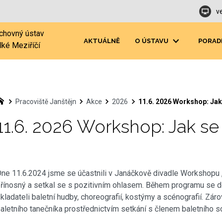
v
chovný ústav
AKTUÁLNĚ
O ÚSTAVU
PORAD
lké Meziříčí
Pracoviště Janštějn
Akce
2026
11.6. 2026 Workshop: Jak
11.6. 2026 Workshop: Jak s
ne 11.6.2024 jsme se účastnili v Janáčkově divadle Workshopu „
řínosný a setkal se s pozitivním ohlasem. Během programu se dě
kladateli baletní hudby, choreografií, kostýmy a scénografií. Z
aletního tanečníka prostřednictvím setkání s členem baletního s