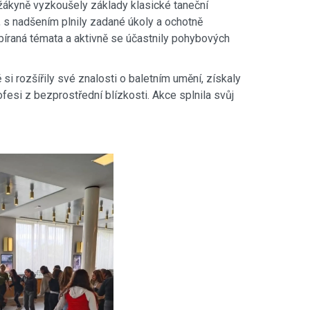
žákyně vyzkoušely základy klasické taneční
, s nadšením plnily zadané úkoly a ochotně
íraná témata a aktivně se účastnily pohybových
i rozšířily své znalosti o baletním umění, získaly
si z bezprostřední blízkosti. Akce splnila svůj