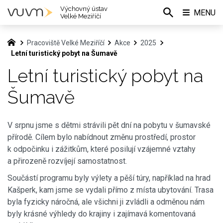
Výchovný ústav
MENU
Velké Meziříčí
Pracoviště Velké Meziříčí
Akce
2025
Letní turistický pobyt na Šumavě
Letní turistický pobyt na
Šumavě
V srpnu jsme s dětmi strávili pět dní na pobytu v šumavské
přírodě. Cílem bylo nabídnout změnu prostředí, prostor
k odpočinku i zážitkům, které posilují vzájemné vztahy
a přirozeně rozvíjejí samostatnost.
Součástí programu byly výlety a pěší túry, například na hrad
Kašperk, kam jsme se vydali přímo z místa ubytování. Trasa
byla fyzicky náročná, ale všichni ji zvládli a odměnou nám
byly krásné výhledy do krajiny i zajímavá komentovaná