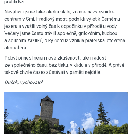
prohlídka.
Navštívili jsme také okolní slatě, známé návštěvnické
centrum v Srní, Hradlový most, podnikli výlet k Černému
jezeru a využili volný čas k odpočinku v přírodě u vody.
Večery jsme často trávili společně, grilováním, hudbou
a sdílením zážitků, díky čemuž vznikla přátelská, otevřená
atmosféra.
Pobyt přinesl nejen nové zkušenosti, ale i radost
ze společného času, bez tlaku, v klidu a v přírodě. A právě
takové chvíle často zůstávají v paměti nejdéle.
Dušek, vychovatel