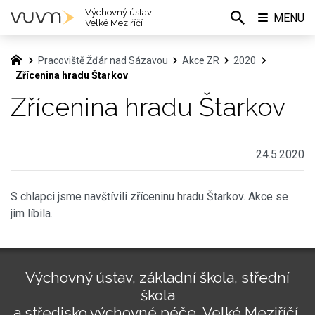
Výchovný ústav
MENU
Velké Meziříčí
Pracoviště Žďár nad Sázavou
Akce ZR
2020
Zřícenina hradu Štarkov
Zřícenina hradu Štarkov
24.5.2020
S chlapci jsme navštívili zříceninu hradu Štarkov. Akce se
jim líbila.
Výchovný ústav, základní škola, střední
škola
a středisko výchovné péče, Velké Meziříčí,