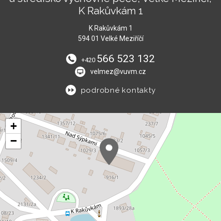
K Rakůvkám 1
K Rakůvkám 1
594 01 Velké Meziříčí
566 523 132
+420
velmez@vuvm.cz
podrobné kontakty
+
−