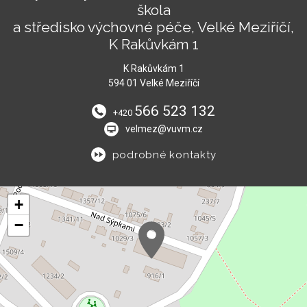
škola
a středisko výchovné péče, Velké Meziříčí,
K Rakůvkám 1
K Rakůvkám 1
594 01 Velké Meziříčí
566 523 132
+420
velmez@vuvm.cz
podrobné kontakty
+
−