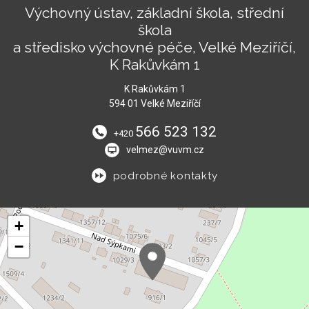
Výchovný ústav, základní škola, střední
škola
a středisko výchovné péče, Velké Meziříčí,
K Rakůvkám 1
K Rakůvkám 1
594 01 Velké Meziříčí
566 523 132
+420
velmez@vuvm.cz
podrobné kontakty
+
−