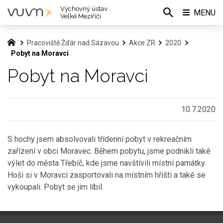
Výchovný ústav
MENU
Velké Meziříčí
Pracoviště Žďár nad Sázavou
Akce ZR
2020
Pobyt na Moravci
Pobyt na Moravci
10.7.2020
S hochy jsem absolvovali třídenní pobyt v rekreačním
zařízení v obci Moravec. Během pobytu, jsme podnikli také
výlet do města Třebíč, kde jsme navštívili místní památky.
Hoši si v Moravci zasportovali na místním hřišti a také se
vykoupali. Pobyt se jim líbil.