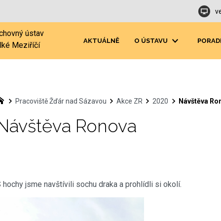
v
chovný ústav
AKTUÁLNĚ
O ÚSTAVU
PORAD
lké Meziříčí
Pracoviště Žďár nad Sázavou
Akce ZR
2020
Návštěva Ro
Návštěva Ronova
 hochy jsme navštívili sochu draka a prohlídli si okolí.