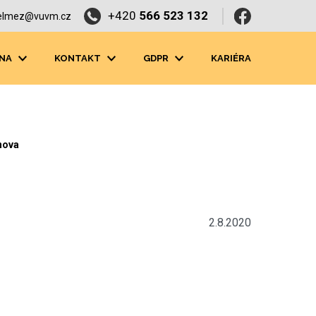
+420
566 523 132
elmez@vuvm.cz
NA
KONTAKT
GDPR
KARIÉRA
nova
2.8.2020