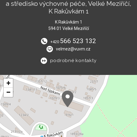
a středisko výchovné péče, Velké Meziříčí,
K Rakůvkám 1
K Rakůvkám 1
594 01 Velké Meziříčí
566 523 132
+420
velmez@vuvm.cz
podrobné kontakty
+
−