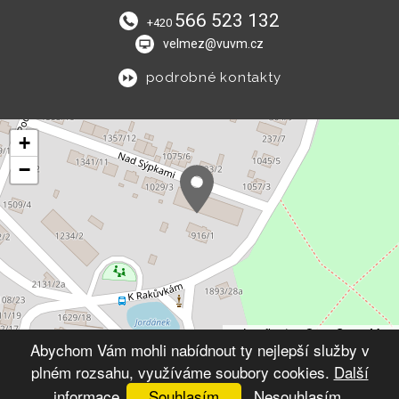
566 523 132
+420
velmez@vuvm.cz
podrobné kontakty
+
−
Leaflet
|
© OpenStreetMap
Abychom Vám mohli nabídnout ty nejlepší služby v
plném rozsahu, využíváme soubory cookies.
Další
© 2026 Výchovný ústav Velké Meziříčí
VYTVOŘIL XART.CZ
informace
Souhlasím
Nesouhlasím