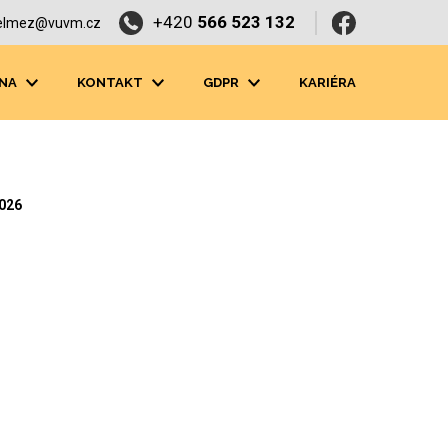
+420
566 523 132
elmez@vuvm.cz
NA
KONTAKT
GDPR
KARIÉRA
2026