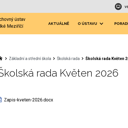
v
chovný ústav
AKTUÁLNĚ
O ÚSTAVU
PORAD
lké Meziříčí
Základní a střední škola
Školská rada
Školská rada Květen 
Školská rada Květen 2026
Zapis-kveten-2026.docx