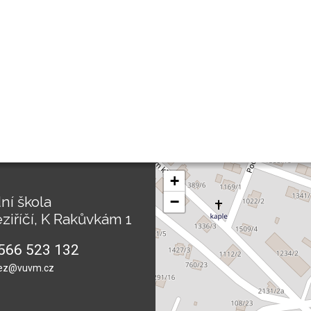
+
ní škola
−
ziříčí, K Rakůvkám 1
566 523 132
ez@vuvm.cz