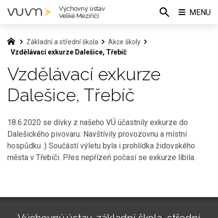
Výchovný ústav
MENU
Velké Meziříčí
Základní a střední škola
Akce školy
Vzdělávací exkurze Dalešice, Třebíč
Vzdělávací exkurze
Dalešice, Třebíč
18.6.2020 se dívky z našeho VÚ účastnily exkurze do
Dalešického pivovaru. Navštívily provozovnu a místní
hospůdku :) Součástí výletu byla i prohlídka židovského
města v Třebíči. Přes nepřízeň počasí se exkurze líbila.
Výchovný ústav, základní škola, střední