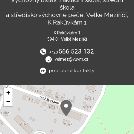
škola
a středisko výchovné péče, Velké Meziříčí,
K Rakůvkám 1
K Rakůvkám 1
594 01 Velké Meziříčí
566 523 132
+420
velmez@vuvm.cz
podrobné kontakty
+
−