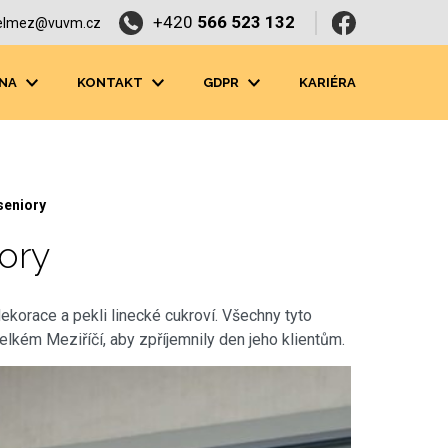
+420
566 523 132
elmez@vuvm.cz
NA
KONTAKT
GDPR
KARIÉRA
seniory
ory
ekorace a pekli linecké cukroví. Všechny tyto
lkém Meziříčí, aby zpříjemnily den jeho klientům.