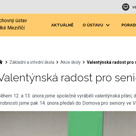
v
chovný ústav
AKTUÁLNĚ
O ÚSTAVU
PORAD
lké Meziříčí
Základní a střední škola
Akce školy
Valentýnská radost pro 
Valentýnská radost pro seni
ěhem 12. a 13. února jsme společně vyráběli valentýnská přání, d
robnosti jsme pak 14. února předali do Domova pro seniory ve Ve