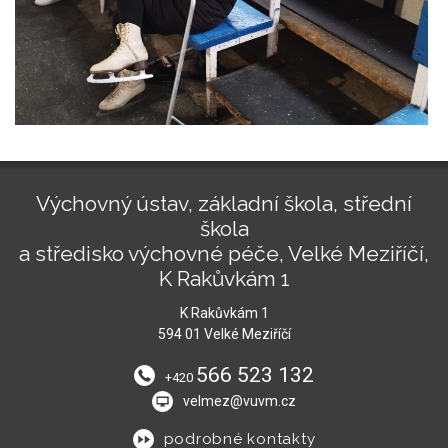
Výchovný ústav, základní škola, střední
škola
a středisko výchovné péče, Velké Meziříčí,
K Rakůvkám 1
K Rakůvkám 1
594 01 Velké Meziříčí
566 523 132
+420
velmez@vuvm.cz
podrobné kontakty