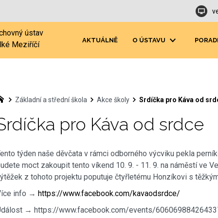
v
chovný ústav
AKTUÁLNĚ
O ÚSTAVU
PORAD
lké Meziříčí
Základní a střední škola
Akce školy
Srdíčka pro Káva od srd
Srdíčka pro Káva od srdce
ento týden naše děvčata v rámci odborného výcviku pekla perníko
udete moct zakoupit tento víkend 10. 9. - 11. 9. na náměstí ve Ve
ýtěžek z tohoto projektu poputuje čtyřletému Honzíkovi s těž
íce info →
https://www.facebook.com/kavaodsrdce/
Událost → https://www.facebook.com/events/6060698842643