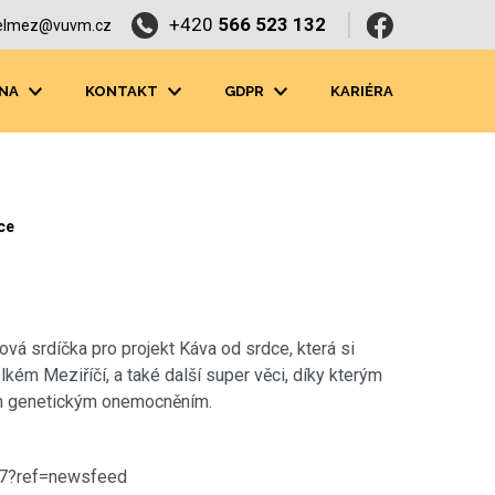
+420
566 523 132
elmez@vuvm.cz
NA
KONTAKT
GDPR
KARIÉRA
ce
vá srdíčka pro projekt Káva od srdce, která si
lkém Meziříčí, a také další super věci, díky kterým
kým genetickým onemocněním.
37?ref=newsfeed