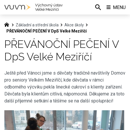
Výchovný ústav
MENU
Velké Meziříčí
Základní a střední škola
Akce školy
PŘEVÁNOČNÍ PEČENÍ V DpS Velké Meziříčí
PŘEVÁNOČNÍ PEČENÍ V
DpS Velké Meziříčí
Ještě před Vánoci jsme s děvčaty tradičně navštívily Domov
pro seniory Velkém Meziříčí, kde děvčata v rámci
odborného výcviku pekla linecké cukroví s klienty zařízení.
Děvčata byla klientům citlivá, nápomocná. Děkujeme za toto
další příjemné setkání a těšíme se na další spolupráci!