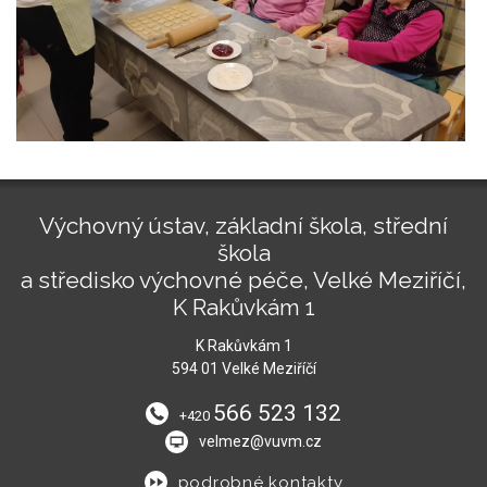
Výchovný ústav, základní škola, střední
škola
a středisko výchovné péče, Velké Meziříčí,
K Rakůvkám 1
K Rakůvkám 1
594 01 Velké Meziříčí
566 523 132
+420
velmez@vuvm.cz
podrobné kontakty