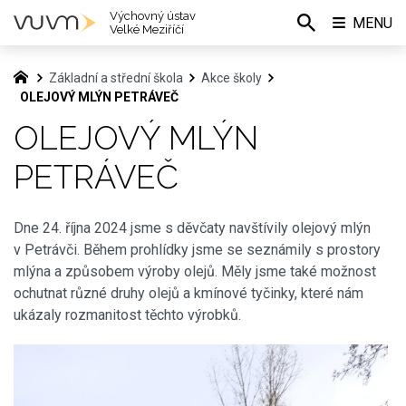
Výchovný ústav
MENU
Velké Meziříčí
Základní a střední škola
Akce školy
OLEJOVÝ MLÝN PETRÁVEČ
OLEJOVÝ MLÝN
PETRÁVEČ
Dne 24. října 2024 jsme s děvčaty navštívily olejový mlýn
v Petrávči. Během prohlídky jsme se seznámily s prostory
mlýna a způsobem výroby olejů. Měly jsme také možnost
ochutnat různé druhy olejů a kmínové tyčinky, které nám
ukázaly rozmanitost těchto výrobků.