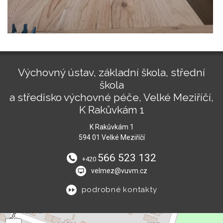
Výchovný ústav, základní škola, střední
škola
a středisko výchovné péče, Velké Meziříčí,
K Rakůvkám 1
K Rakůvkám 1
594 01 Velké Meziříčí
566 523 132
+420
velmez@vuvm.cz
podrobné kontakty