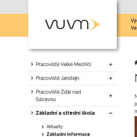
Vý
Ve
Pracoviště Velké Meziříčí
Pracoviště Janštejn
Pracoviště Žďár nad
N
Sázavou
p
m
Základní a střední škola
Aktuality
Základní informace