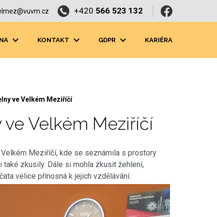
+420
566 523 132
elmez@vuvm.cz
NA
KONTAKT
GDPR
KARIÉRA
elny ve Velkém Meziříčí
y ve Velkém Meziříčí
e Velkém Meziříčí, kde se seznámila s prostory
i také zkusily. Dále si mohla zkusit žehlení,
ata velice přínosná k jejich vzdělávání.