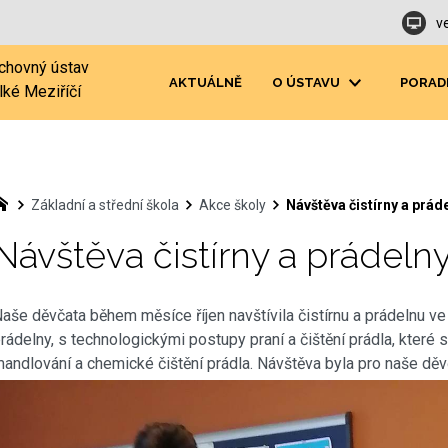
v
chovný ústav
AKTUÁLNĚ
O ÚSTAVU
PORAD
lké Meziříčí
Základní a střední škola
Akce školy
Návštěva čistírny a prád
Návštěva čistírny a prádeln
aše děvčata během měsíce říjen navštívila čistírnu a prádelnu v
rádelny, s technologickými postupy praní a čištění prádla, které s
andlování a chemické čištění prádla. Návštěva byla pro naše děvč