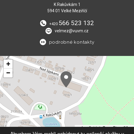
K Rakůvkám 1
594 01 Velké Meziříčí
566 523 132
+420
velmez@vuvm.cz
podrobné kontakty
+
−
Leaflet
|
© OpenStreetMap
Abychom Vám mohli nabídnout ty nejlepší služby v