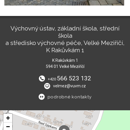
Výchovný ústav, základní škola, střední
škola
a středisko výchovné péče, Velké Meziříčí,
K Rakůvkám 1
K Rakůvkám 1
594 01 Velké Meziříčí
566 523 132
+420
velmez@vuvm.cz
podrobné kontakty
+
−