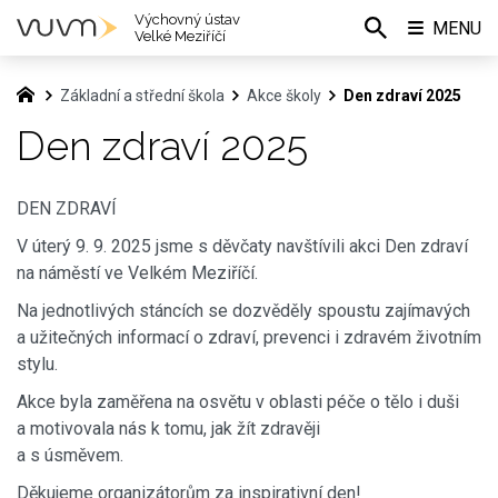
Výchovný ústav
MENU
Velké Meziříčí
Základní a střední škola
Akce školy
Den zdraví 2025
Den zdraví 2025
DEN ZDRAVÍ
V úterý 9. 9. 2025 jsme s děvčaty navštívili akci Den zdraví
na náměstí ve Velkém Meziříčí.
Na jednotlivých stáncích se dozvěděly spoustu zajímavých
a užitečných informací o zdraví, prevenci i zdravém životním
stylu.
Akce byla zaměřena na osvětu v oblasti péče o tělo i duši
a motivovala nás k tomu, jak žít zdravěji
a s úsměvem.
Děkujeme organizátorům za inspirativní den!