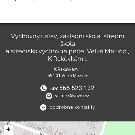
Výchovný ústav, základní škola, střední
škola
a středisko výchovné péče, Velké Meziříčí,
K Rakůvkám 1
K Rakůvkám 1
594 01 Velké Meziříčí
566 523 132
+420
velmez@vuvm.cz
podrobné kontakty
+