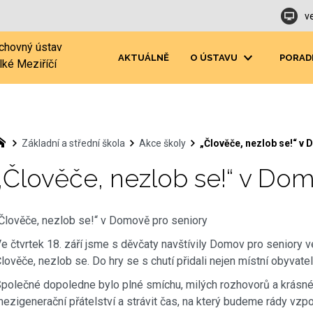
v
chovný ústav
AKTUÁLNĚ
O ÚSTAVU
PORAD
lké Meziříčí
Základní a střední škola
Akce školy
„Člověče, nezlob se!“ v
„Člověče, nezlob se!“ v Do
Člověče, nezlob se!“ v Domově pro seniory
e čtvrtek 18. září jsme s děvčaty navštívily Domov pro seniory v
lověče, nezlob se. Do hry se s chutí přidali nejen místní obyvatelé
polečné dopoledne bylo plné smíchu, milých rozhovorů a krásn
ezigenerační přátelství a strávit čas, na který budeme rády vzp