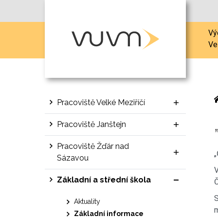
Vý
Ve
Pracoviště Velké Meziříčí
Pracoviště Janštejn
Pracoviště Žďár nad
„
Sázavou
V
Základní a střední škola
Č
S
Aktuality
m
Základní informace