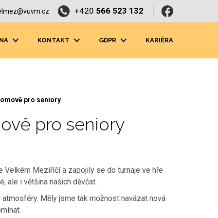
+420
566 523 132
elmez@vuvm.cz
NA
KONTAKT
GDPR
KARIÉRA
 Domově pro seniory
mově pro seniory
e Velkém Meziříčí a zapojily se do turnaje ve hře
, ale i většina našich děvčat.
é atmosféry. Měly jsme tak možnost navázat nová
omínat.