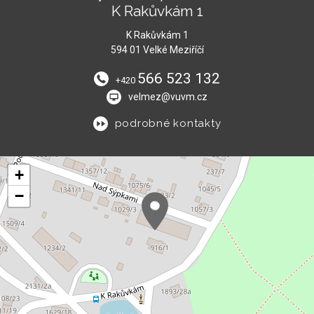
K Rakůvkám 1
K Rakůvkám 1
594 01 Velké Meziříčí
566 523 132
+420
velmez@vuvm.cz
podrobné kontakty
+
−