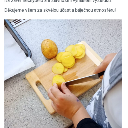
Na závěr nechybělo ani slavnostní vyhlášení výsledků.
Děkujeme všem za skvělou účast a báječnou atmosféru!