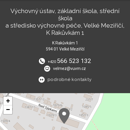
Výchovný ústav, základní škola, střední
škola
a středisko výchovné péče, Velké Meziříčí,
K Rakůvkám 1
K Rakůvkám 1
594 01 Velké Meziříčí
566 523 132
+420
velmez@vuvm.cz
podrobné kontakty
+
−