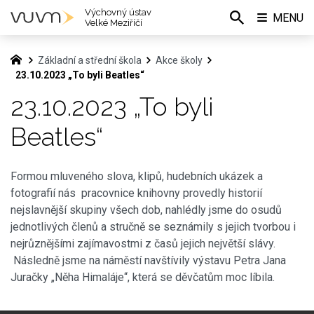
Výchovný ústav
MENU
Velké Meziříčí
Základní a střední škola
Akce školy
23.10.2023 „To byli Beatles“
23.10.2023 „To byli
Beatles“
Formou mluveného slova, klipů, hudebních ukázek a
fotografií nás pracovnice knihovny provedly historií
nejslavnější skupiny všech dob, nahlédly jsme do osudů
jednotlivých členů a stručně se seznámily s jejich tvorbou i
nejrůznějšími zajímavostmi z časů jejich největší slávy.
Následně jsme na náměstí navštívily výstavu Petra Jana
Juračky „Něha Himaláje“, která se děvčatům moc líbila.