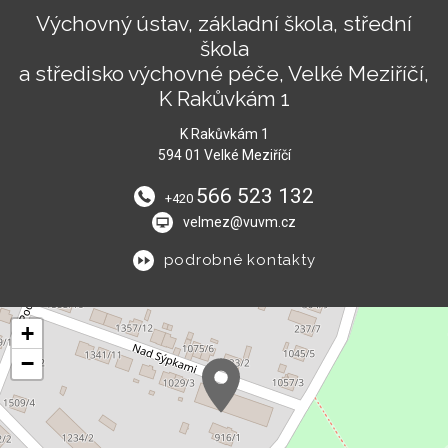
Výchovný ústav, základní škola, střední
škola
a středisko výchovné péče, Velké Meziříčí,
K Rakůvkám 1
K Rakůvkám 1
594 01 Velké Meziříčí
566 523 132
+420
velmez@vuvm.cz
podrobné kontakty
+
−