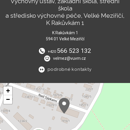
Výchovný ústav, základní škola, střední
škola
a středisko výchovné péče, Velké Meziříčí,
K Rakůvkám 1
K Rakůvkám 1
594 01 Velké Meziříčí
566 523 132
+420
velmez@vuvm.cz
podrobné kontakty
+
−