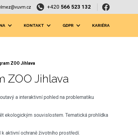
+420
566 523 132
elmez@vuvm.cz
NA
KONTAKT
GDPR
KARIÉRA
ogram ZOO Jihlava
m ZOO Jihlava
outavý a interaktivní pohled na problematiku
mět ekologickým souvislostem. Tematická prohlídka
k aktivní ochraně životního prostředí.