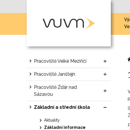
Vý
Ve
Pracoviště Velké Meziříčí
Pracoviště Janštejn
Pracoviště Žďár nad
V
Sázavou
p
Základní a střední škola
S
Z
Aktuality
P
Základní informace