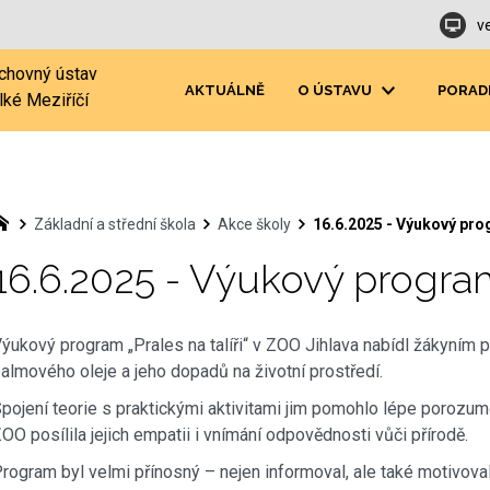
v
chovný ústav
AKTUÁLNĚ
O ÚSTAVU
PORAD
lké Meziříčí
Základní a střední škola
Akce školy
16.6.2025 - Výukový pr
16.6.2025 - Výukový progra
ýukový program „Prales na talíři“ v ZOO Jihlava nabídl žákyním p
almového oleje a jeho dopadů na životní prostředí.
pojení teorie s praktickými aktivitami jim pomohlo lépe porozu
OO posílila jejich empatii i vnímání odpovědnosti vůči přírodě.
rogram byl velmi přínosný – nejen informoval, ale také motivoval 