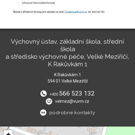
Výchovný ústav, základní škola, střední
škola
a středisko výchovné péče, Velké Meziříčí,
K Rakůvkám 1
K Rakůvkám 1
594 01 Velké Meziříčí
566 523 132
+420
velmez@vuvm.cz
podrobné kontakty
+