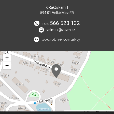
K Rakůvkám 1
594 01 Velké Meziříčí
566 523 132
+420
velmez@vuvm.cz
podrobné kontakty
+
−
Leaflet
|
© OpenStreetMap