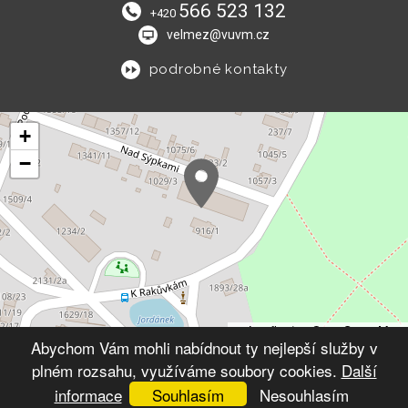
566 523 132
+420
velmez@vuvm.cz
podrobné kontakty
+
−
Leaflet
|
© OpenStreetMap
Abychom Vám mohli nabídnout ty nejlepší služby v
plném rozsahu, využíváme soubory cookies.
Další
© 2026 Výchovný ústav Velké Meziříčí
VYTVOŘIL XART.CZ
informace
Souhlasím
Nesouhlasím