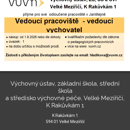
Výchovný ústav, základní škola, střední
škola
a středisko výchovné péče, Velké Meziříčí,
K Rakůvkám 1
K Rakůvkám 1
594 01 Velké Meziříčí