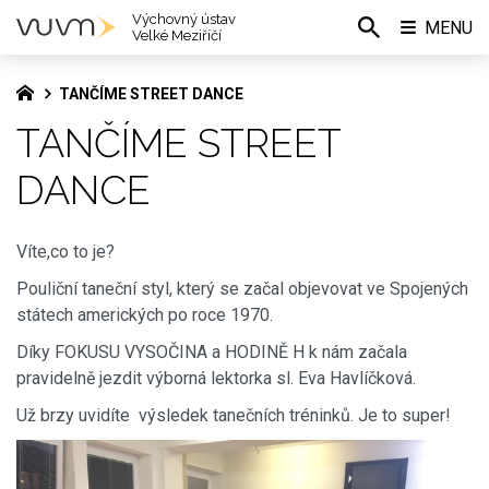
Výchovný ústav
MENU
Velké Meziříčí
TANČÍME STREET DANCE
TANČÍME STREET
DANCE
Víte,co to je?
Pouliční taneční styl, který se začal objevovat ve Spojených
státech amerických po roce 1970.
Díky FOKUSU VYSOČINA a HODINĚ H k nám začala
pravidelně jezdit výborná lektorka sl. Eva Havlíčková.
Už brzy uvidíte výsledek tanečních tréninků. Je to super!