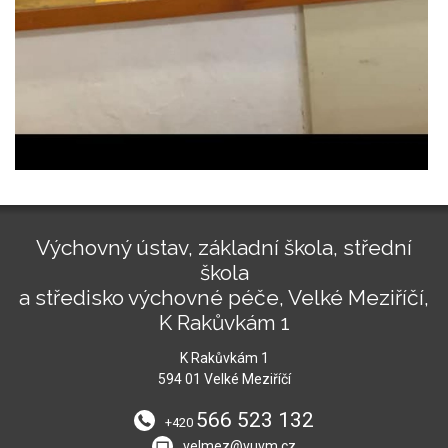
Výchovný ústav, základní škola, střední
škola
a středisko výchovné péče, Velké Meziříčí,
K Rakůvkám 1
K Rakůvkám 1
594 01 Velké Meziříčí
566 523 132
+420
velmez@vuvm.cz