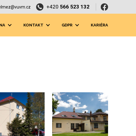
+420
566 523 132
elmez@vuvm.cz
NA
KONTAKT
GDPR
KARIÉRA