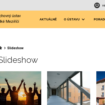
v
chovný ústav
AKTUÁLNĚ
O ÚSTAVU
PORAD
lké Meziříčí
Slideshow
Slideshow