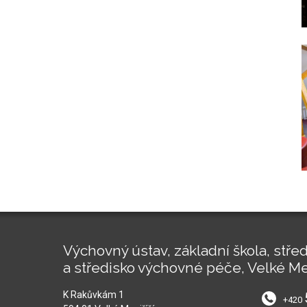
Výchovný ústav, základní škola, střed
a středisko výchovné péče, Velké Me
K Rakůvkám 1
+420