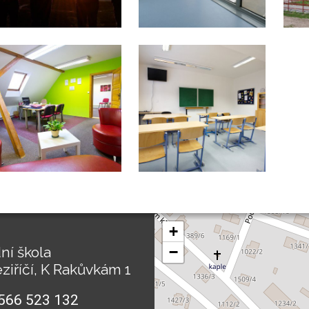
+
ní škola
−
ziříčí, K Rakůvkám 1
566 523 132