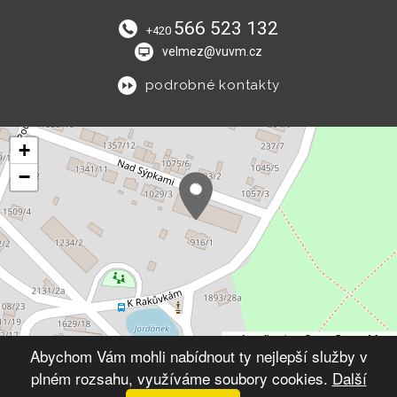
566 523 132
+420
velmez@vuvm.cz
podrobné kontakty
+
−
Leaflet
|
© OpenStreetMap
Abychom Vám mohli nabídnout ty nejlepší služby v
plném rozsahu, využíváme soubory cookies.
Další
© 2026 Výchovný ústav Velké Meziříčí
VYTVOŘIL XART.CZ