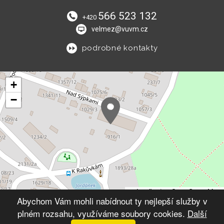
566 523 132
+420
velmez@vuvm.cz
podrobné kontakty
+
−
Leaflet
|
© OpenStreetMap
Abychom Vám mohli nabídnout ty nejlepší služby v
plném rozsahu, využíváme soubory cookies.
Další
© 2026 Výchovný ústav Velké Meziříčí
VYTVOŘIL XART.CZ