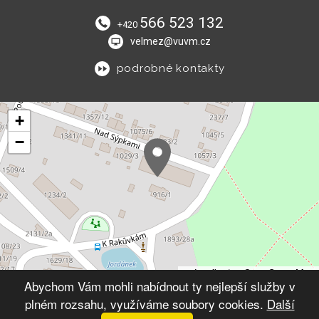
566 523 132
+420
velmez@vuvm.cz
podrobné kontakty
+
−
Leaflet
|
© OpenStreetMap
Abychom Vám mohli nabídnout ty nejlepší služby v
plném rozsahu, využíváme soubory cookies.
Další
© 2026 Výchovný ústav Velké Meziříčí
VYTVOŘIL XART.CZ