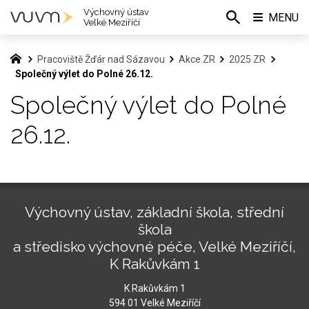
Výchovný ústav
MENU
Velké Meziříčí
Pracoviště Žďár nad Sázavou
Akce ZR
2025 ZR
Společný výlet do Polné 26.12.
Společný výlet do Polné
26.12.
Výchovný ústav, základní škola, střední
škola
a středisko výchovné péče, Velké Meziříčí,
K Rakůvkám 1
K Rakůvkám 1
594 01 Velké Meziříčí