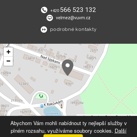
566 523 132
+420
velmez@vuvm.cz
podrobné kontakty
+
−
Leaflet
|
© OpenStreetMap
Abychom Vám mohli nabídnout ty nejlepší služby v
plném rozsahu, využíváme soubory cookies.
Další
© 2026 Výchovný ústav Velké Meziříčí
VYTVOŘIL XART.CZ